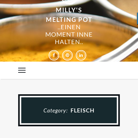
MILLY'S
MELTING POT
..EINEN
MOMENT INNE
HALTEN..
Category:
FLEISCH